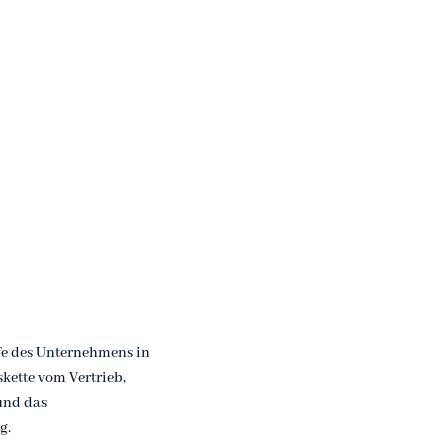
fe des Unternehmens in
kette vom Vertrieb,
und das
g.