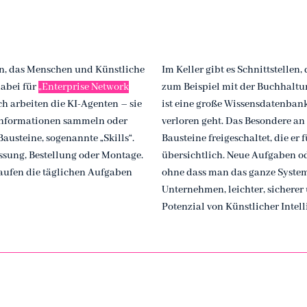
en, das Menschen und Künstliche
Im Keller gibt es Schnittstell
dabei für
„Enterprise Network
zum Beispiel mit der Buchhalt
ch arbeiten die KI-Agenten – sie
ist eine große Wissensdatenbank
, Informationen sammeln oder
verloren geht. Das Besondere an
austeine, sogenannte „Skills“.
Bausteine freigeschaltet, die er 
assung, Bestellung oder Montage.
übersichtlich. Neue Aufgaben o
 laufen die täglichen Aufgaben
ohne dass man das ganze System
Unternehmen, leichter, sicherer 
Potenzial von Künstlicher Intell